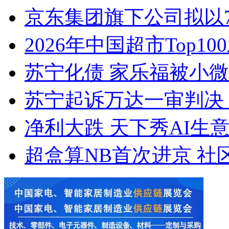
京东集团旗下公司拟以7.
2026年中国超市Top10
苏宁化债 家乐福被小
苏宁起诉万达一审判决 万
净利大跌 天下秀AI生
超盒算NB首次进京 社