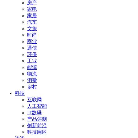
房产
家电
家居
汽车
文旅
时尚
商业
通信
环保
工业
能源
物流
消费
乡村
科技
互联网
人工智能
IT数码
产品评测
创新前沿
科技园区