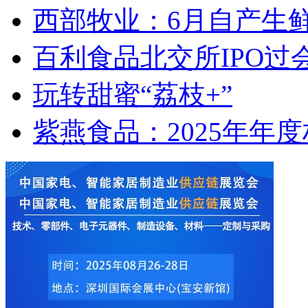
西部牧业：6月自产生鲜乳2
百利食品北交所IPO过
玩转甜蜜“荔枝+”
紫燕食品：2025年年度