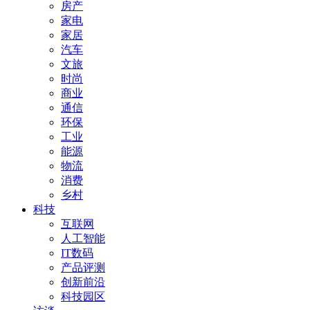
房产
家电
家居
汽车
文旅
时尚
商业
通信
环保
工业
能源
物流
消费
乡村
科技
互联网
人工智能
IT数码
产品评测
创新前沿
科技园区