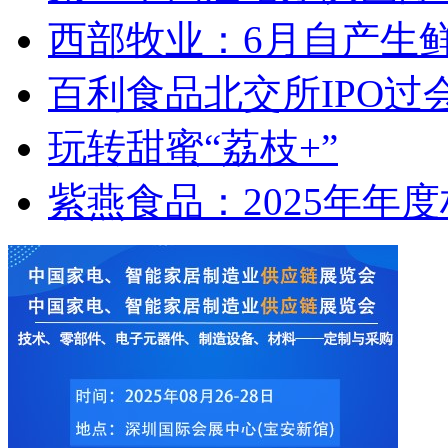
西部牧业：6月自产生鲜乳2
百利食品北交所IPO过
玩转甜蜜“荔枝+”
紫燕食品：2025年年度