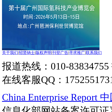
关于我们
|
招贤纳士
|
版权声明
|
刊登广告
|
寻求推广
|
联系我们
报道热线：010-83834755
在线客服QQ：175255173
China Enterprise Re
信息化部网站备案许可证