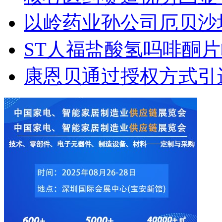
以岭药业孙公司厄贝沙
ST人福盐酸氢吗啡酮
康恩贝通过授权方式引