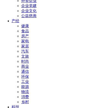
外资企业
企业党建
企业文化
公益慈善
产经
健康
食品
房产
家电
家居
汽车
文旅
时尚
商业
通信
环保
工业
能源
物流
消费
乡村
科技