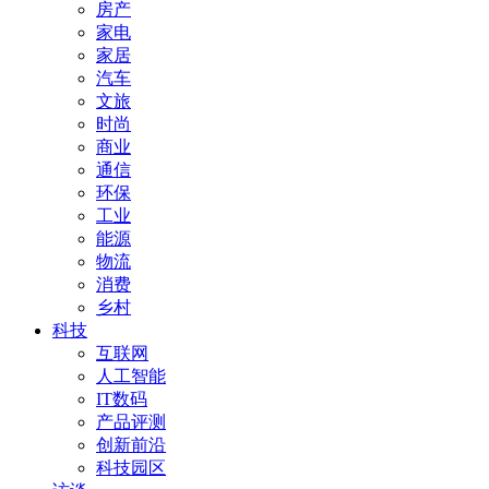
房产
家电
家居
汽车
文旅
时尚
商业
通信
环保
工业
能源
物流
消费
乡村
科技
互联网
人工智能
IT数码
产品评测
创新前沿
科技园区