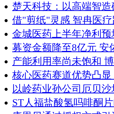
楚天科技：以高端智造
借"剪纸"灵感 智冉医
金城医药上半年净利预增15
募资金额降至8亿元 安
产能利用率尚未饱和 
核心医药赛道优势凸显
以岭药业孙公司厄贝沙
ST人福盐酸氢吗啡酮