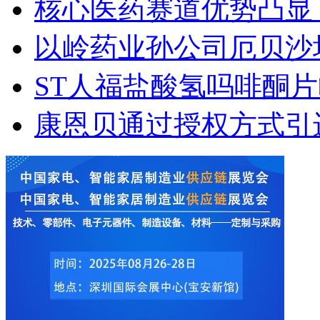
核心医药赛道优势凸显
以岭药业孙公司厄贝沙
ST人福盐酸氢吗啡酮
康恩贝通过授权方式引