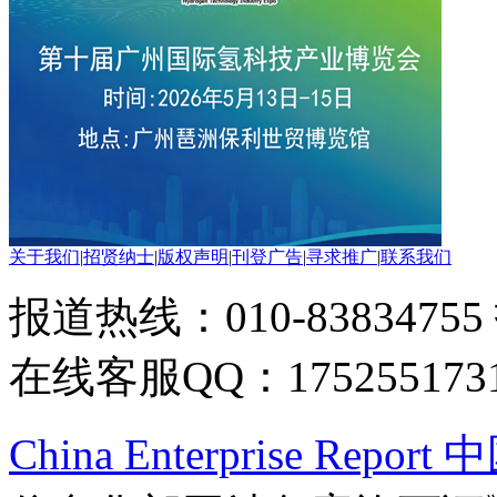
关于我们
|
招贤纳士
|
版权声明
|
刊登广告
|
寻求推广
|
联系我们
报道热线：010-83834755
在线客服QQ：175255173
China Enterprise Re