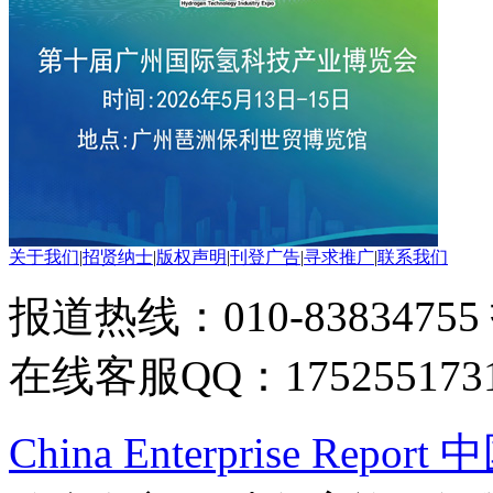
关于我们
|
招贤纳士
|
版权声明
|
刊登广告
|
寻求推广
|
联系我们
报道热线：010-83834755
在线客服QQ：175255173
China Enterprise Re