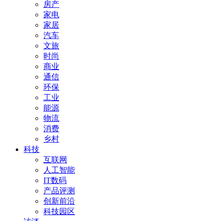
房产
家电
家居
汽车
文旅
时尚
商业
通信
环保
工业
能源
物流
消费
乡村
科技
互联网
人工智能
IT数码
产品评测
创新前沿
科技园区