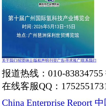
关于我们
|
招贤纳士
|
版权声明
|
刊登广告
|
寻求推广
|
联系我们
报道热线：010-83834755
在线客服QQ：175255173
China Enterprise Re