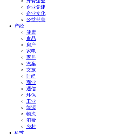
外资企业
企业党建
企业文化
公益慈善
产经
健康
食品
房产
家电
家居
汽车
文旅
时尚
商业
通信
环保
工业
能源
物流
消费
乡村
科技