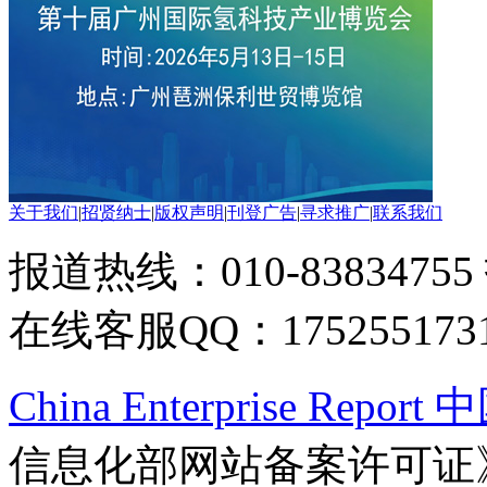
关于我们
|
招贤纳士
|
版权声明
|
刊登广告
|
寻求推广
|
联系我们
报道热线：010-83834755
在线客服QQ：175255173
China Enterprise Re
信息化部网站备案许可证