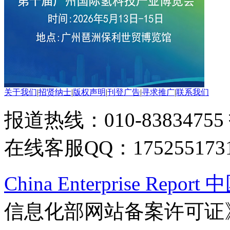
关于我们
|
招贤纳士
|
版权声明
|
刊登广告
|
寻求推广
|
联系我们
报道热线：010-83834755
在线客服QQ：175255173
China Enterprise Re
信息化部网站备案许可证