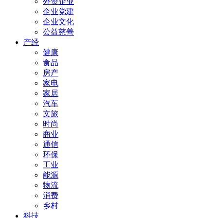
外资企业
企业党建
企业文化
公益慈善
产经
健康
食品
房产
家电
家居
汽车
文旅
时尚
商业
通信
环保
工业
能源
物流
消费
乡村
科技