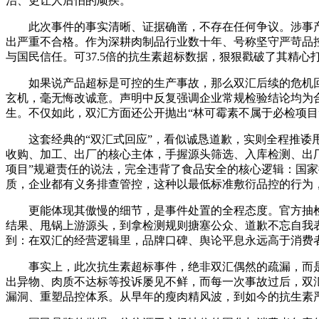
治、更让人后怕的顽疾。
此次事件的事实清晰、证据确凿，不存在任何争议。涉事产
出严重不合格。作为深耕肉制品行业数十年、号称坚守严苛品
与国民信任。可37.5倍的抗生素超标数据，狠狠戳破了其精
如果说产品超标是可控的生产事故，那么双汇后续的危机
玄机，毫无悔改诚意。声明中反复强调企业常规检验结论均为
生。不仅如此，双汇方面还公开抛出“林可霉素不属于必检项目
这套经典的“双汇式回应”，看似诚恳道歉，实则全程推
收购、加工、出厂的核心主体，手握源头筛选、入库检测、出厂
项目”规避责任的说法，完全违背了食品安全的核心逻辑：国家
质，企业都有义务排查管控，这种以最低标准敷衍品控的行为
更能体现其傲慢的细节，是事件处置的全程态度。官方抽
结果、甩锅上游源头，到拿检测规则搪塞公众、道歉不忘自我
到：在双汇的经营逻辑里，品牌口碑、舆论平息永远高于消费
事实上，此次抗生素超标事件，绝非双汇偶然的疏漏，而
出异物、肉质不达标等投诉屡见不鲜，而每一次事故过后，双
漏洞、重塑品控体系。从早年的瘦肉精风波，到如今的抗生素