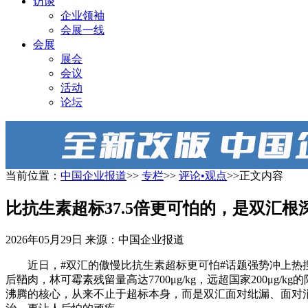
访谈
企业领袖
会展一线
会展
展会
会议
活动
论坛
当前位置：
中国企业报道
>>
专栏
>>
评论•观点
>>正文内容
比抗生素超标37.5倍更可怕的，是双汇根
2026年05月29日
来源：中国企业报道
近日，#双汇的傲慢比抗生素超标更可怕#话题强势冲上
后鞧肉，林可霉素残留量高达7700μg/kg，远超国家200μ
沸腾的核心，从来不止于超标本身，而是双汇面对纰漏、面对