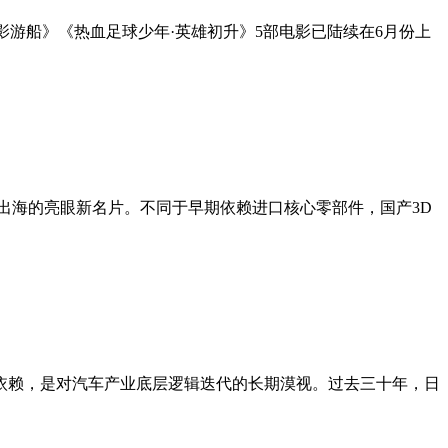
幻影游船》《热血足球少年·英雄初升》5部电影已陆续在6月份上
出海的亮眼新名片。不同于早期依赖进口核心零部件，国产3D
依赖，是对汽车产业底层逻辑迭代的长期漠视。过去三十年，日