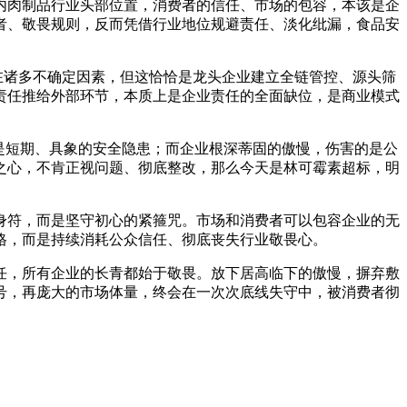
内肉制品行业头部位置，消费者的信任、市场的包容，本该是企
者、敬畏规则，反而凭借行业地位规避责任、淡化纰漏，食品安
存在诸多不确定因素，但这恰恰是龙头企业建立全链管控、源头筛
责任推给外部环节，本质上是企业责任的全面缺位，是商业模式
是短期、具象的安全隐患；而企业根深蒂固的傲慢，伤害的是公
之心，不肯正视问题、彻底整改，那么今天是林可霉素超标，明
身符，而是坚守初心的紧箍咒。市场和消费者可以包容企业的无
格，而是持续消耗公众信任、彻底丧失行业敬畏心。
任，所有企业的长青都始于敬畏。放下居高临下的傲慢，摒弃敷
号，再庞大的市场体量，终会在一次次底线失守中，被消费者彻