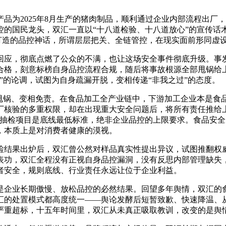
品为2025年8月生产的猪肉制品，顺利通过企业内部流程出厂
控的国民龙头，双汇一直以“十八道检验、十八道放心”的宣传话
心打造的品控神话，所谓层层把关、全链管控，在现实面前形同虚
回应，彻底点燃了公众的不满，也让这场安全事件彻底升级。事
合格，刻意标榜自身品控流程合规，随后将事故根源全部甩锅给
”的论调，试图为自身疏漏开脱，变相传递“非我之过”的态度。
诿甩锅、变相免责。在食品加工全产业链中，下游加工企业本是食
核验的多重权限，却在出现重大安全问题后，将所有责任推给上
抽检项目是底线最低标准，绝非企业品控的上限要求。食品安全
，本质上是对消费者健康的漠视。
检结果出炉后，双汇曾公然对样品真实性提出异议，试图推翻权
表功，双汇全程没有正视自身品控漏洞，没有反思内部管理缺失
者安全，规则底线、行业责任永远让位于企业利益。
是企业长期傲慢、放松品控的必然结果。回望多年舆情，双汇的
汇的处置模式都高度统一——舆论发酵后短暂致歉、快速降温、
严重超标，十五年时间里，双汇从未真正吸取教训，改变的是舆