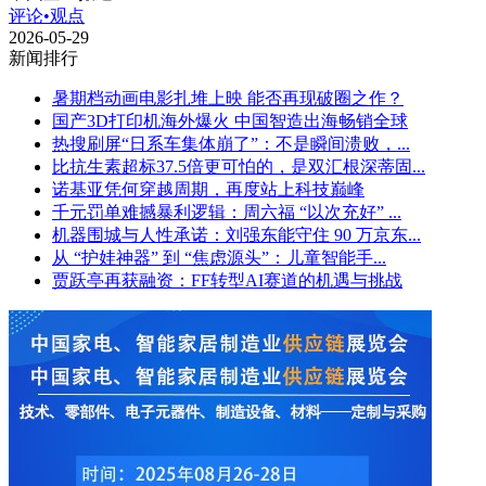
评论•观点
2026-05-29
新闻排行
暑期档动画电影扎堆上映 能否再现破圈之作？
国产3D打印机海外爆火 中国智造出海畅销全球
热搜刷屏“日系车集体崩了”：不是瞬间溃败，...
比抗生素超标37.5倍更可怕的，是双汇根深蒂固...
诺基亚凭何穿越周期，再度站上科技巅峰
千元罚单难撼暴利逻辑：周六福 “以次充好” ...
机器围城与人性承诺：刘强东能守住 90 万京东...
从 “护娃神器” 到 “焦虑源头”：儿童智能手...
贾跃亭再获融资：FF转型AI赛道的机遇与挑战