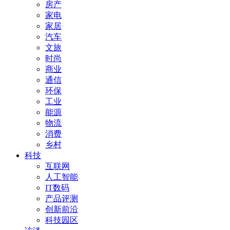
房产
家电
家居
汽车
文旅
时尚
商业
通信
环保
工业
能源
物流
消费
乡村
科技
互联网
人工智能
IT数码
产品评测
创新前沿
科技园区