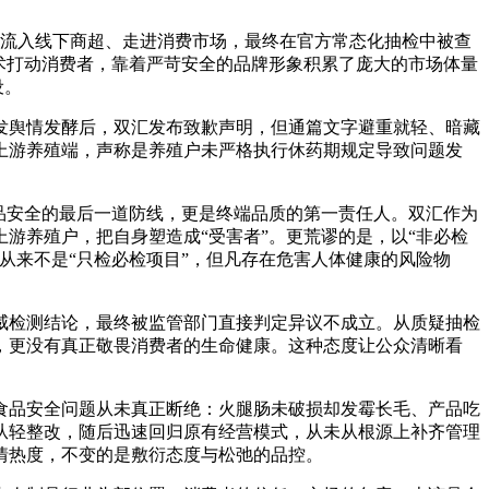
，流入线下商超、走进消费市场，最终在官方常态化抽检中被查
术打动消费者，靠着严苛安全的品牌形象积累了庞大的市场体量
设。
发舆情发酵后，双汇发布致歉声明，但通篇文字避重就轻、暗藏
上游养殖端，声称是养殖户未严格执行休药期规定导致问题发
品安全的最后一道防线，更是终端品质的第一责任人。双汇作为
游养殖户，把自身塑造成“受害者”。更荒谬的是，以“非必检
从来不是“只检必检项目”，但凡存在危害人体健康的风险物
威检测结论，最终被监管部门直接判定异议不成立。从质疑抽检
，更没有真正敬畏消费者的生命健康。这种态度让公众清晰看
食品安全问题从未真正断绝：火腿肠未破损却发霉长毛、产品吃
从轻整改，随后迅速回归原有经营模式，从未从根源上补齐管理
情热度，不变的是敷衍态度与松弛的品控。