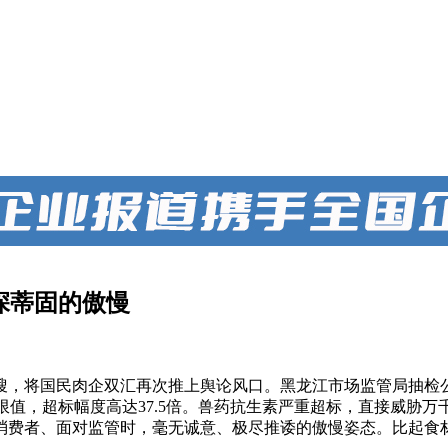
深蒂固的傲慢
热搜，将国民肉企双汇再次推上舆论风口。黑龙江市场监管局抽检
g/kg的限值，超标幅度高达37.5倍。兽药抗生素严重超标，直
消费者、面对监管时，毫无诚意、极尽推诿的傲慢姿态。比起食材