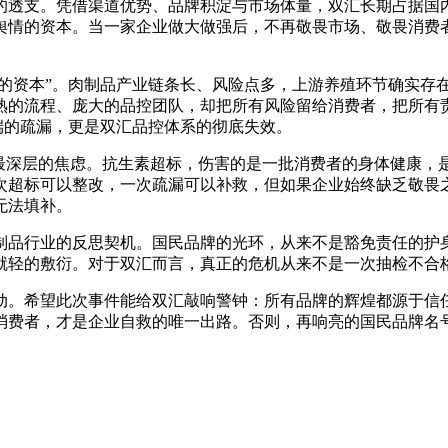
的透支。凭借渠道优势、品牌积淀与市场体量，双汇长期占据国
舆情的资本。当一家企业做大做强后，不再敬畏市场、敬畏消费
衍的资本”。肉制品产业链条长、风险点多，上游养殖环节确实
熟的流程、庞大的品控团队，却把所有风险留给消费者，把所有
殖端的疏漏，更是双汇品控体系的彻底失效。
众最深层的焦虑。抗生素超标，伤害的是一批消费者的身体健康，
次超标可以整改，一次疏漏可以补救，但如果企业始终缺乏敬畏
无法填补。
制品行业的反思契机。国民品牌的光环，从来不是豁免责任的护
就轻的敷衍。对于双汇而言，真正的危机从来不是一次抽检不合
动。希望此次事件能给双汇敲响警钟：所有品牌的辉煌都源于信
消费者，才是企业自救的唯一出路。否则，再响亮的国民品牌名