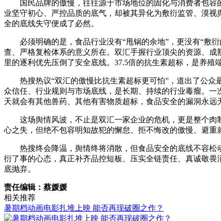
国民品牌的傲慢，往往源于市场地位的固化与消费者包容
业坚守初心、严控品质的底气，却被其异化为敷衍监管、漠视
全的底线失守便成了必然。
必须明确的是，食品行业没有“甩锅的余地”，更没有“敷
查、严格复检体系的意义所在。双汇手握行业顶尖的资源、成
里的逐利优先压倒了安全底线。37.5倍的抗生素超标，是养
热搜热议“双汇的傲慢比抗生素超标更可怕”，道出了公
众信任、行业规则与市场底线，是长期、持续的行业毒瘤。一
天就会有其他兽药、其他有害物质超标，食品安全的漏洞永远
这场舆情风波，不止是双汇一家企业的危机，更是整个肉
心之失，但绝不包容明知故犯的懈怠、拒不悔改的傲慢、避重
热搜终会降温，舆情终将消散，但食品安全的底线不容松
衍了事的心态，真正补齐品控短板、压实全链责任、真诚敬畏
底抛弃。
责任编辑：蔡媛媛
相关推荐
暑期档动画电影扎堆上映 能否再现破圈之作？