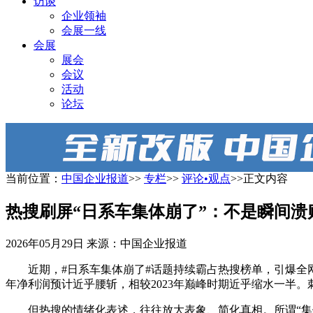
访谈
企业领袖
会展一线
会展
展会
会议
活动
论坛
当前位置：
中国企业报道
>>
专栏
>>
评论•观点
>>正文内容
热搜刷屏“日系车集体崩了”：不是瞬间溃
2026年05月29日
来源：中国企业报道
近期，#日系车集体崩了#话题持续霸占热搜榜单，引爆全
年净利润预计近乎腰斩，相较2023年巅峰时期近乎缩水一半
但热搜的情绪化表述，往往放大表象、简化真相。所谓“