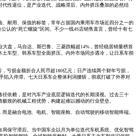
时代性退位，是产业迭代、战略滞后、内外挤压叠加的必然结
油、耐用、保值的标签，常年占据国内乘用车市场近四分之一的
公认的“死亡螺旋”区间。不少一线4S店销售直言，曾经十有七
行业大盘，马自达、斯巴鲁、三菱跌幅超14%，曾经稳居销量榜首
本土车型、韩系车型全面挤压。内外市场同步遇冷，让日系车彻
亏，亏损金额折合人民币超180亿元；日产连续两个财年亏损，
近乎陷入停滞。七大日系车企整体利润腰斩，彻底打破了外界对
路径依赖，是对汽车产业底层逻辑迭代的长期漠视。过去三十
借极致的机械工程优势，构建起难以撼动的行业壁垒。
，而是融合电池、电机、智能座舱、自动驾驶的移动智能终端。
布局保守滞后。当中国车企以月为单位迭代车机系统、优化智驾