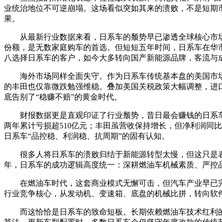
业统治地位不可逆崩塌。这场看似突如其来的溃败，不是短期
果。
从最新行业数据来看，日系车的颓势早已渗透全球核心市
份额，是无数家庭购车的首选。但短短五年时间，日系车在华市
八选择日系车的客户，如今大多转向国产新能源品牌，客流与
海外市场同样全面失守。作为日系车传统基本盘的美国市场，
的丰田也仅靠微跌勉强维稳。叠加美国关税政策大幅调整，进
底告别了“稳赚不赔”的黄金时代。
财报数据更是直观印证了行业颓势，昔日最会赚钱的日系车
两年累计亏损超510亿元；丰田虽营收保持增长，但净利润同
日系车“品控稳、利润稳、抗周期”的固有认知。
很多人将日系车的溃败归结于新能源转型太慢，但这只是
年，日系车的成功逻辑高度统一：深耕燃油车机械素质、严控
在燃油车时代，这套商业模式无懈可击，但汽车产业早已
行业竞争核心，从发动机、变速箱、底盘的机械比拼，转向软
而这恰恰是日系车的致命短板。长期依赖燃油车技术红利