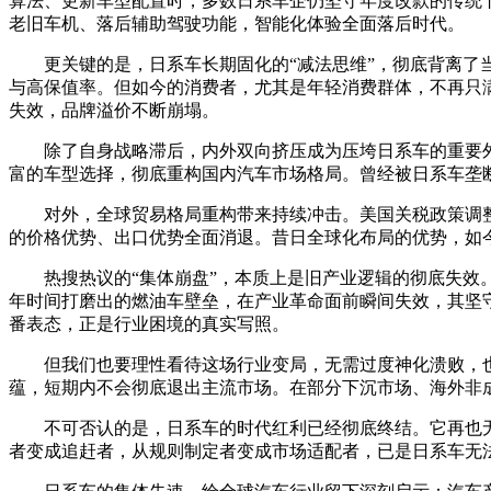
算法、更新车型配置时，多数日系车企仍坚守年度改款的传统节
老旧车机、落后辅助驾驶功能，智能化体验全面落后时代。
更关键的是，日系车长期固化的“减法思维”，彻底背离了
与高保值率。但如今的消费者，尤其是年轻消费群体，不再只
失效，品牌溢价不断崩塌。
除了自身战略滞后，内外双向挤压成为压垮日系车的重要
富的车型选择，彻底重构国内汽车市场格局。曾经被日系车垄
对外，全球贸易格局重构带来持续冲击。美国关税政策调
的价格优势、出口优势全面消退。昔日全球化布局的优势，如
热搜热议的“集体崩盘”，本质上是旧产业逻辑的彻底失
年时间打磨出的燃油车壁垒，在产业革命面前瞬间失效，其坚
番表态，正是行业困境的真实写照。
但我们也要理性看待这场行业变局，无需过度神化溃败，
蕴，短期内不会彻底退出主流市场。在部分下沉市场、海外非
不可否认的是，日系车的时代红利已经彻底终结。它再也
者变成追赶者，从规则制定者变成市场适配者，已是日系车无