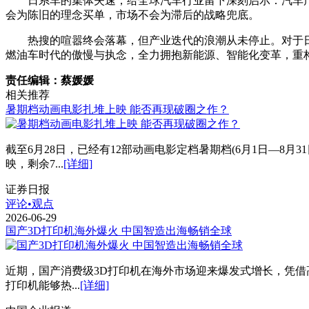
日系车的集体失速，给全球汽车行业留下深刻启示：汽车
会为陈旧的理念买单，市场不会为滞后的战略兜底。
热搜的喧嚣终会落幕，但产业迭代的浪潮从未停止。对于
燃油车时代的傲慢与执念，全力拥抱新能源、智能化变革，重构
责任编辑：蔡媛媛
相关推荐
暑期档动画电影扎堆上映 能否再现破圈之作？
截至6月28日，已经有12部动画电影定档暑期档(6月1日—8
映，剩余7...
[详细]
证券日报
评论•观点
2026-06-29
国产3D打印机海外爆火 中国智造出海畅销全球
近期，国产消费级3D打印机在海外市场迎来爆发式增长，凭借
打印机能够热...
[详细]