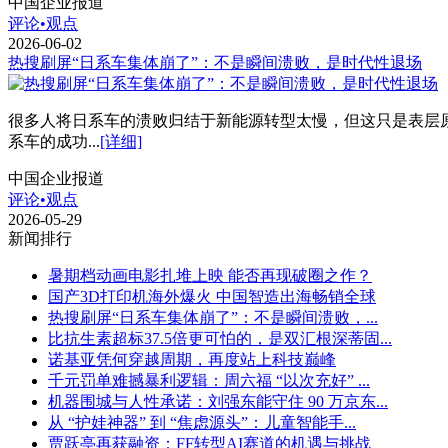
中国企业报道
评论•观点
2026-06-02
热搜刷屏“日系车集体崩了”：不是瞬间溃败，是时代性退场
很多人将日系车的溃败归结于新能源转型太慢，但这只是表层
系车的成功...
[详细]
中国企业报道
评论•观点
2026-05-29
新闻排行
暑期档动画电影扎堆上映 能否再现破圈之作？
国产3D打印机海外爆火 中国智造出海畅销全球
热搜刷屏“日系车集体崩了”：不是瞬间溃败，...
比抗生素超标37.5倍更可怕的，是双汇根深蒂固...
诺基亚凭何穿越周期，再度站上科技巅峰
千元罚单难撼暴利逻辑：周六福 “以次充好” ...
机器围城与人性承诺：刘强东能守住 90 万京东...
从 “护娃神器” 到 “焦虑源头”：儿童智能手...
贾跃亭再获融资：FF转型AI赛道的机遇与挑战