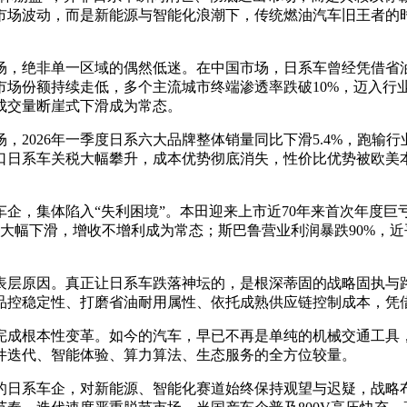
市场波动，而是新能源与智能化浪潮下，传统燃油汽车旧王者的
场，绝非单一区域的偶然低迷。在中国市场，日系车曾经凭借省
场份额持续走低，多个主流城市终端渗透率跌破10%，迈入行业
成交量断崖式下滑成为常态。
2026年一季度日系六大品牌整体销量同比下滑5.4%，跑输
口日系车关税大幅攀升，成本优势彻底消失，性价比优势被欧美
企，集体陷入“失利困境”。本田迎来上市近70年来首次年度巨
比大幅下滑，增收不增利成为常态；斯巴鲁营业利润暴跌90%，
表层原因。真正让日系车跌落神坛的，是根深蒂固的战略固执与
品控稳定性、打磨省油耐用属性、依托成熟供应链控制成本，凭
完成根本性变革。如今的汽车，早已不再是单纯的机械交通工具
件迭代、智能体验、算力算法、生态服务的全方位较量。
的日系车企，对新能源、智能化赛道始终保持观望与迟疑，战略