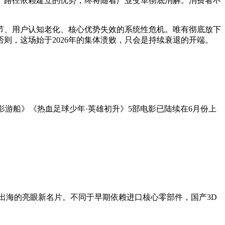
、路径依赖建立的优势，终将随着产业变革彻底消解。消费者不
节、用户认知老化、核心优势失效的系统性危机。唯有彻底放下
则，这场始于2026年的集体溃败，只会是持续衰退的开端。
幻影游船》《热血足球少年·英雄初升》5部电影已陆续在6月份上
出海的亮眼新名片。不同于早期依赖进口核心零部件，国产3D