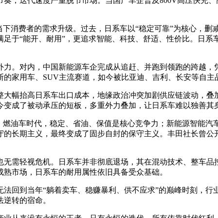
奏，迭代速度严重脱节市场。当国产车企普及800V高压快充
当下消费者的需求升级。过去，日系车以“稳定可靠”为核心，
满足于“能开、耐用”，更追求智能、科技、舒适、性价比。日系
外力。对内，中国新能源车企完成从追赶、并跑到领跑的跨越，
断的家用车、SUV主流赛道，如今被比亚迪、吉利、长安等自主
整大幅抬高日系车出口成本，地缘政治冲突加剧供应链波动，叠
今变成了被动承压的短板，多重外力叠加，让日系车难以独善其
效。燃油车时代，稳定、省油、保值是核心竞争力；新能源智能汽
守的长期主义，最终变成了固步自封的保守主义。丰田社长曾公
也无需轻视危机。日系车并非彻底退场，其在混动技术、整车品
成熟市场，日系车的耐用属性依旧具备受众基础。
无法回到当年“躺着卖车、稳赚暴利、供不应求”的巅峰时刻，行
法逆转的宿命。