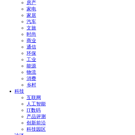
房产
家电
家居
汽车
文旅
时尚
商业
通信
环保
工业
能源
物流
消费
乡村
科技
互联网
人工智能
IT数码
产品评测
创新前沿
科技园区