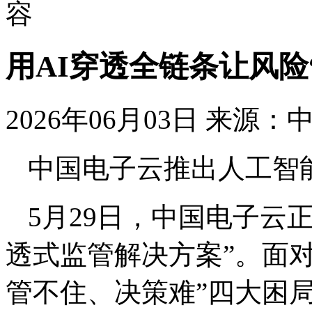
容
用AI穿透全链条让风险
2026年06月03日
来源：
中国电子云推出人工智
5月29日，中国电子云
透式监管解决方案”。面
管不住、决策难”四大困局