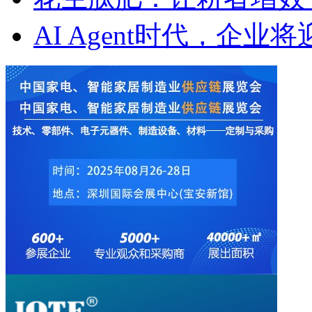
AI Agent时代，企业