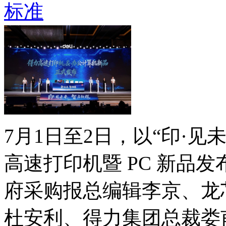
标准
7月1日至2日，以“印·见
高速打印机暨 PC 新品
府采购报总编辑李京、龙
杜安利、得力集团总裁娄甫