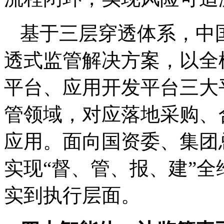
基于三层穿透体系，中
透式监管解决方案，以全
平台、应用开发平台三大
管领域，对应落地采购、
应用。面向国资委、集团
实现“督、管、报、建”
实到执行层面。