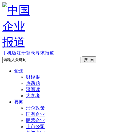
手机版
注册
登录
寻求报道
聚焦
财经眼
热话题
深阅读
大参考
要闻
涉企政策
国有企业
民营企业
上市公司