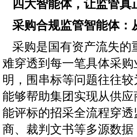
四大智能体，让监管真
采购合规监管智能体：
采购是国有资产流失的
难穿透到每一笔具体采购
明，围串标等问题往往较
能够帮助集团实现从供应
能评标的招采全流程穿透
商、裁判文书等多源数据