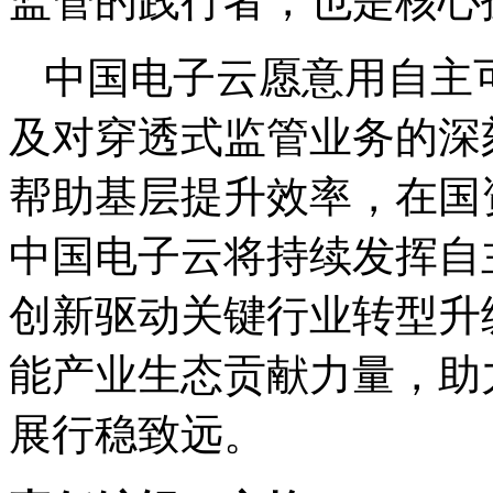
监管的践行者，也是核心
中国电子云愿意用自主
及对穿透式监管业务的深
帮助基层提升效率，在国
中国电子云将持续发挥自
创新驱动关键行业转型升
能产业生态贡献力量，助
展行稳致远。