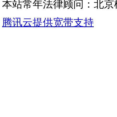
本站常年法律顾问：北京楹
腾讯云提供宽带支持