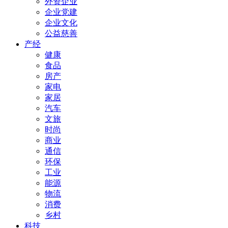
外资企业
企业党建
企业文化
公益慈善
产经
健康
食品
房产
家电
家居
汽车
文旅
时尚
商业
通信
环保
工业
能源
物流
消费
乡村
科技