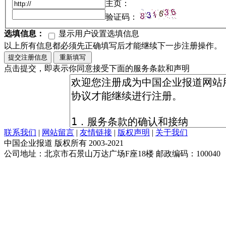
主页：
验证码：
选填信息：
显示用户设置选填信息
以上所有信息都必须先正确填写后才能继续下一步注册操作。
点击提交，即表示你同意接受下面的服务条款和声明
联系我们
|
网站留言
|
友情链接
|
版权声明
|
关于我们
中国企业报道 版权所有 2003-2021
公司地址：北京市石景山万达广场F座18楼 邮政编码：100040