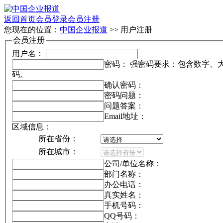
返回首页
会员登录
会员注册
您现在的位置：
中国企业报道
>> 用户注册
会员注册
用户名：
密码：
强密码要求：包含数字、
码。
确认密码：
密码问题：
问题答案：
Email地址：
区域信息：
所在省份：
所在城市：
公司/单位名称：
部门名称：
办公电话：
真实姓名：
手机号码：
QQ号码：