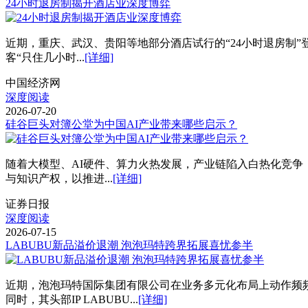
24小时退房制揭开酒店业深度博弈
近期，重庆、武汉、贵阳等地部分酒店试行的“24小时退房制
客“只住几小时...
[详细]
中国经济网
深度阅读
2026-07-20
硅谷巨头对簿公堂为中国AI产业带来哪些启示？
随着大模型、AI硬件、算力火热发展，产业链陷入白热化竞争
与知识产权，以推进...
[详细]
证券日报
深度阅读
2026-07-15
LABUBU新品溢价退潮 泡泡玛特跨界拓展喜忧参半
近期，泡泡玛特国际集团有限公司在业务多元化布局上动作频频
同时，其头部IP LABUBU...
[详细]