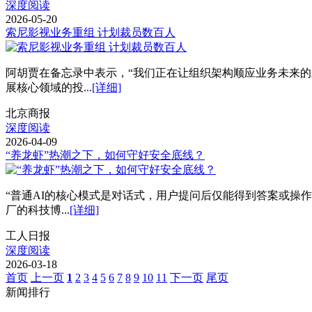
深度阅读
2026-05-20
索尼影视业务重组 计划裁员数百人
阿胡贾在备忘录中表示，“我们正在让组织架构顺应业务未来的
展核心领域的投...
[详细]
北京商报
深度阅读
2026-04-09
“养龙虾”热潮之下，如何守好安全底线？
“普通AI的核心模式是对话式，用户提问后仅能得到答案或操作
厂的科技博...
[详细]
工人日报
深度阅读
2026-03-18
首页
上一页
1
2
3
4
5
6
7
8
9
10
11
下一页
尾页
新闻排行