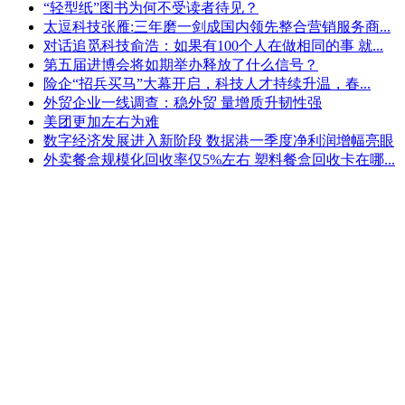
“轻型纸”图书为何不受读者待见？
太逗科技张雁:三年磨一剑成国内领先整合营销服务商...
对话追觅科技俞浩：如果有100个人在做相同的事 就...
第五届进博会将如期举办释放了什么信号？
险企“招兵买马”大幕开启，科技人才持续升温，春...
外贸企业一线调查：稳外贸 量增质升韧性强
美团更加左右为难
数字经济发展进入新阶段 数据港一季度净利润增幅亮眼
外卖餐盒规模化回收率仅5%左右 塑料餐盒回收卡在哪...