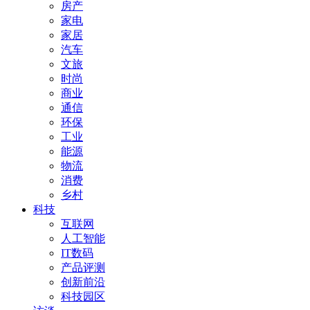
房产
家电
家居
汽车
文旅
时尚
商业
通信
环保
工业
能源
物流
消费
乡村
科技
互联网
人工智能
IT数码
产品评测
创新前沿
科技园区