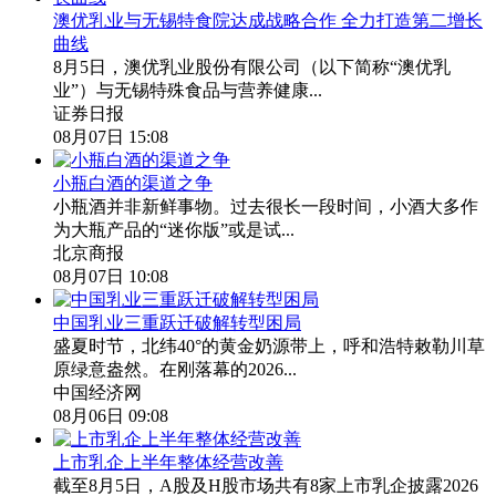
澳优乳业与无锡特食院达成战略合作 全力打造第二增长
曲线
8月5日，澳优乳业股份有限公司（以下简称“澳优乳
业”）与无锡特殊食品与营养健康...
证券日报
08月07日 15:08
小瓶白酒的渠道之争
小瓶酒并非新鲜事物。过去很长一段时间，小酒大多作
为大瓶产品的“迷你版”或是试...
北京商报
08月07日 10:08
中国乳业三重跃迁破解转型困局
盛夏时节，北纬40°的黄金奶源带上，呼和浩特敕勒川草
原绿意盎然。在刚落幕的2026...
中国经济网
08月06日 09:08
上市乳企上半年整体经营改善
截至8月5日，A股及H股市场共有8家上市乳企披露2026