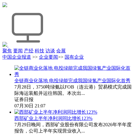
聚焦
要闻
产经
科技
访谈
会展
中国企业报道
>>
企业要闻
>>
国有企业
全链商业化落地 电投绿能完成我国绿氢产业国际化首秀
7月28日，3750吨绿氨以FOB（连云港）贸易模式完成国
际海运装船并运往韩国。本次出...
证券日报
07月30日 21:07
西部矿业上半年净利润同比增长123%
7月29日晚间，西部矿业股份有限公司发布2026年半年度
报告，公司上半年实现营业收入...