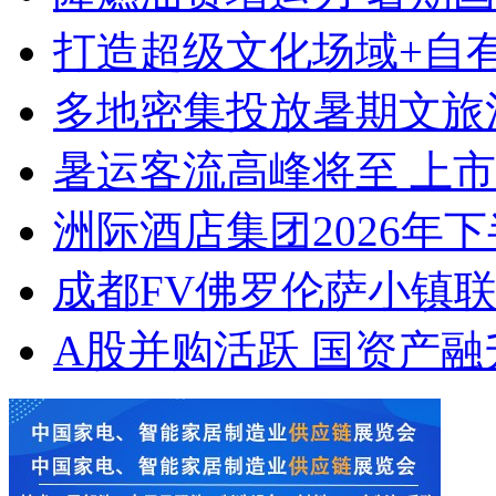
打造超级文化场域+自有
多地密集投放暑期文旅
暑运客流高峰将至 上
洲际酒店集团2026年
成都FV佛罗伦萨小镇联袂
A股并购活跃 国资产融