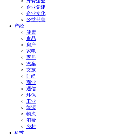
外资企业
企业党建
企业文化
公益慈善
产经
健康
食品
房产
家电
家居
汽车
文旅
时尚
商业
通信
环保
工业
能源
物流
消费
乡村
科技