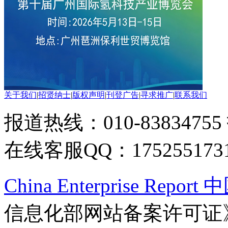
关于我们
|
招贤纳士
|
版权声明
|
刊登广告
|
寻求推广
|
联系我们
报道热线：010-83834755
在线客服QQ：175255173
China Enterprise Re
信息化部网站备案许可证