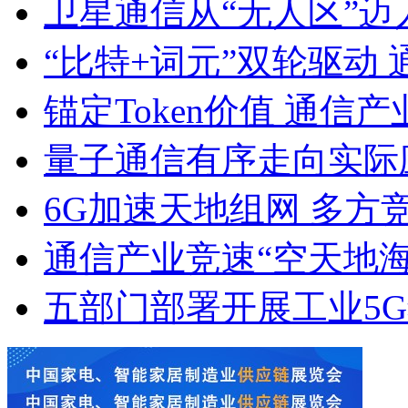
卫星通信从“无人区”
“比特+词元”双轮驱动
锚定Token价值 通信
量子通信有序走向实际
6G加速天地组网 多方
通信产业竞速“空天地海
五部门部署开展工业5