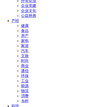
外资企业
企业党建
企业文化
公益慈善
产经
健康
食品
房产
家电
家居
汽车
文旅
时尚
商业
通信
环保
工业
能源
物流
消费
乡村
科技