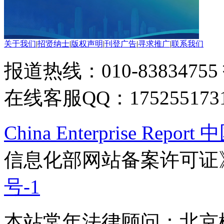
关于我们
|
招贤纳士
|
版权声明
|
刊登广告
|
寻求推广
|
联系我们
报道热线：010-83834755
在线客服QQ：175255173
China Enterprise Re
信息化部网站备案许可证
号-1
本站常年法律顾问：北京楹