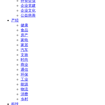
外资企业
企业党建
企业文化
公益慈善
产经
健康
食品
房产
家电
家居
汽车
文旅
时尚
商业
通信
环保
工业
能源
物流
消费
乡村
科技