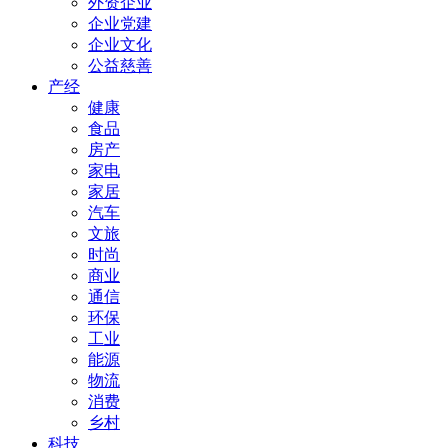
外资企业
企业党建
企业文化
公益慈善
产经
健康
食品
房产
家电
家居
汽车
文旅
时尚
商业
通信
环保
工业
能源
物流
消费
乡村
科技