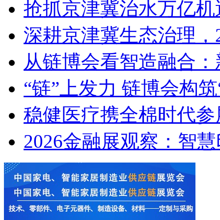
抢抓京津冀治水万亿机遇，
深耕京津冀生态治理，20
从链博会看智造融合：
“链”上发力 链博会构筑
稳健医疗携全棉时代参展
2026金融展观察：智慧