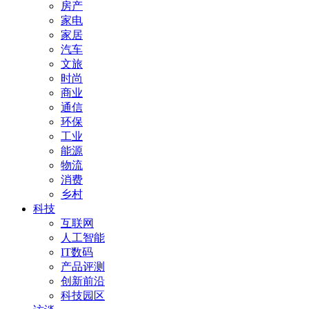
房产
家电
家居
汽车
文旅
时尚
商业
通信
环保
工业
能源
物流
消费
乡村
科技
互联网
人工智能
IT数码
产品评测
创新前沿
科技园区