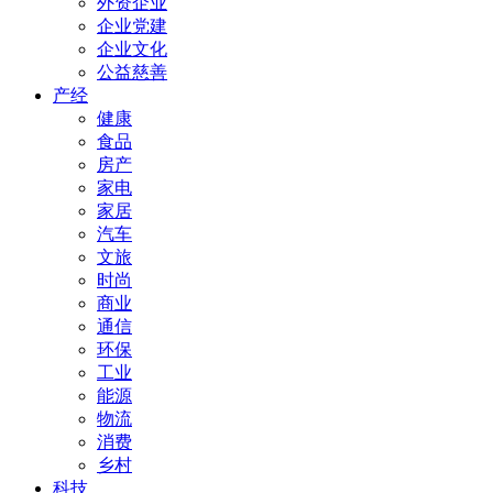
外资企业
企业党建
企业文化
公益慈善
产经
健康
食品
房产
家电
家居
汽车
文旅
时尚
商业
通信
环保
工业
能源
物流
消费
乡村
科技