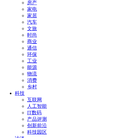
房产
家电
家居
汽车
文旅
时尚
商业
通信
环保
工业
能源
物流
消费
乡村
科技
互联网
人工智能
IT数码
产品评测
创新前沿
科技园区