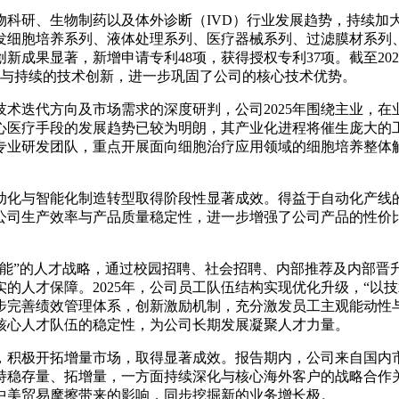
生物科研、生物制药以及体外诊断（IVD）行业发展趋势，持续加
发细胞培养系列、液体处理系列、医疗器械系列、过滤膜材系列
成果显著，新增申请专利48项，获得授权专利37项。截至2025
储备与持续的技术创新，进一步巩固了公司的核心技术优势。
术迭代方向及市场需求的深度研判，公司2025年围绕主业，
心医疗手段的发展趋势已较为明朗，其产业化进程将催生庞大的
组建专业研发团队，重点开展面向细胞治疗应用领域的细胞培养整体
自动化与智能化制造转型取得阶段性显著成效。得益于自动化产
公司生产效率与产品质量稳定性，进一步增强了公司产品的性价
赋能”的人才战略，通过校园招聘、社会招聘、内部推荐及内部晋
的人才保障。2025年，公司员工队伍结构实现优化升级，“以
步完善绩效管理体系，创新激励机制，充分激发员工主观能动性
核心人才队伍的稳定性，为公司长期发展凝聚人才力量。
极开拓增量市场，取得显著成效。报告期内，公司来自国内市场的
持稳存量、拓增量，一方面持续深化与核心海外客户的战略合作
中美贸易摩擦带来的影响，同步挖掘新的业务增长极。