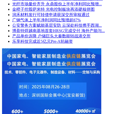
光纤市场量价齐升 永鼎股份上半年净利同比预增...
金橙子控股萨米特 光电控制板块再添硬核拼图
润禾材料发行可转债申请获深交所审核通过
广钢气体上半年净利润同比预增超87%
公安警务方案赋能基层安防 云深处科技携手西湖...
博盈特焊越南基地首套HRSG完成交付 海外产能与...
产品单价连降 户储巨头大秦数能转战港交所
乐享科技完成近5亿元Pre-A轮融资