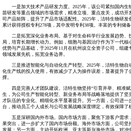
一是加大技术产品研发力度。2025年，该公司紧扣国内
苗研发等重点领域的市场需求，精准立项、重点攻关，成功开
司产品矩阵，提升了产品市场适配性。2025年，洁特生物研发创新
累计获得授权专利278项，其中发明专利38项。丰富的专利
二是拓宽深化业务布局。基于对生命科学行业发展趋势、技
局，培育长期增长动力。例如，细胞与基因治疗作为下一代核
优势与产品基础，于2025年11月在杭州设立全资子公司，
领域发展先机，拓宽业务边界。
三是推进智能化与自动化生产转型。2025年，洁特生物
化生产线的投入使用，有效减少了人为操作误差，显著提升了
撑。
四是完善人才团队建设。洁特生物坚持“引育并举、精准
生，为公司生产智能化转型、新业务布局等战略落地提供了坚实
才队伍的专业化、精细化水平显著提升。另一方面，公司进一
台，推动员工个人成长与公司发展战略深度绑定，有效保障了
五是深耕国内外市场。国内市场方面，聚焦下游客户需求，积
果突出，进一步扩大了国内市场份额。海外市场方面，公司坚
发展；另一方面，主动开拓欧洲、亚太等新兴海外市场，对冲