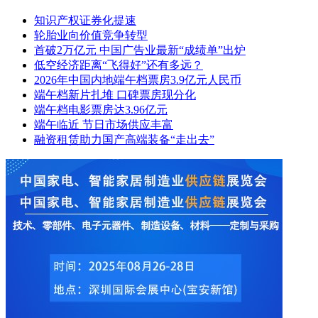
知识产权证券化提速
轮胎业向价值竞争转型
首破2万亿元 中国广告业最新“成绩单”出炉
低空经济距离“飞得好”还有多远？
2026年中国内地端午档票房3.9亿元人民币
端午档新片扎堆 口碑票房现分化
端午档电影票房达3.96亿元
端午临近 节日市场供应丰富
融资租赁助力国产高端装备“走出去”