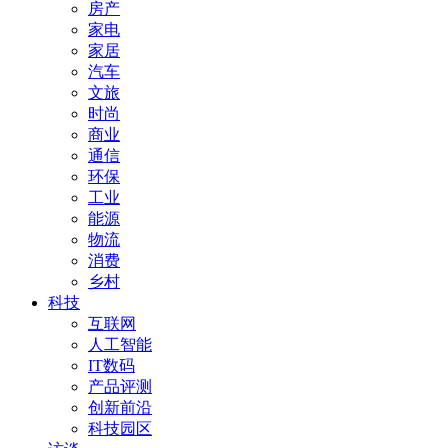
房产
家电
家居
汽车
文旅
时尚
商业
通信
环保
工业
能源
物流
消费
乡村
科技
互联网
人工智能
IT数码
产品评测
创新前沿
科技园区