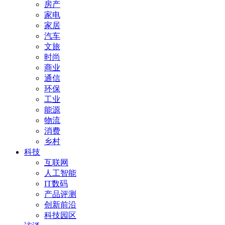
房产
家电
家居
汽车
文旅
时尚
商业
通信
环保
工业
能源
物流
消费
乡村
科技
互联网
人工智能
IT数码
产品评测
创新前沿
科技园区