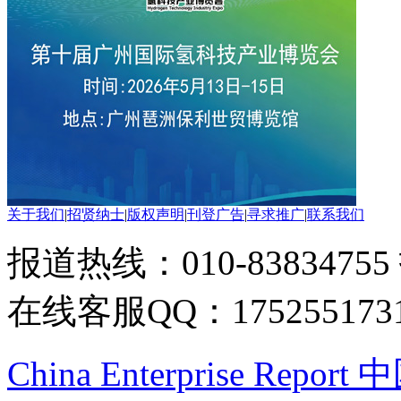
关于我们
|
招贤纳士
|
版权声明
|
刊登广告
|
寻求推广
|
联系我们
报道热线：010-83834755
在线客服QQ：175255173
China Enterprise Re