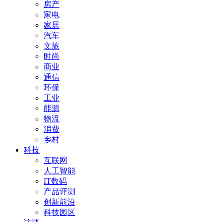
房产
家电
家居
汽车
文旅
时尚
商业
通信
环保
工业
能源
物流
消费
乡村
科技
互联网
人工智能
IT数码
产品评测
创新前沿
科技园区