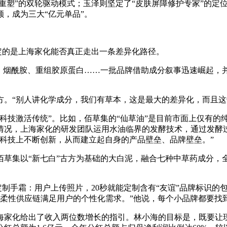
形象重塑”的双轮驱动模式；玉泽则坚定了“皮肤屏障修护专家”的
额，成为三大“亿元单品”。
决定的是上海家化能否真正走出一条差异化路径。
酸、烟酰胺、重组胶原蛋白……一批品牌借助成分叙事迅速崛起，
方。“别人讲化学成分，我们有草本，这是最大的差异化，而且这
科技激活传统”。比如，佰草集的“仙草油”是目前市面上仅有的
情况，上海家化的研发团队运用水油临界的发酵技术，通过发酵过
科技上不断创新，从而建立起自身的产品壁垒、品牌壁垒。”
，佰草集以“新七白”古方为基础的大白泥，融合七种中草药成分，
”定制手霜：用户上传照片，20秒就能定制含有“友谊”品牌标识
过柔性供应链满足用户的个性化需求。”他说，每个小品牌都要找
，上海家化给出了收入两位数增长的指引。林小海的目标是，既要让