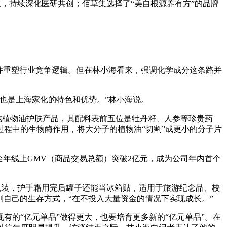
定位，持续深化医研共创；佰草集选择了“美自根源养有方”的品牌
并重塑行业竞争逻辑。但在林小海看来，强调化学成分这条路并
也是上海家化的特色和优势。”林小海说。
纯植物油护肤产品，其配料表前五位是牡丹籽、人参等珍贵药
程中的生物酶作用，将大分子的植物油“切割”成更小的分子片
全年线上GMV（商品交易总额）突破2亿元，成为公司年内首个
的包装，护手霜用完后罐子还能当冰箱贴，适用于旅游纪念品、校
到自己的生存方式，“在不投入大量资金的情况下实现成长。”
现有的“亿元单品”做得更大，也要培育更多新的“亿元单品”。在