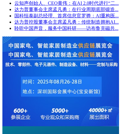
云知声创始人、CEO黄伟：在AI 2.0时代进行“二...
达力普董事会主席孟凡勇：在行业周期底部锻造...
国科恒泰副总经理、首席信息官罗骅：AI重构医...
达力普控股董事会主席孟凡勇：传统制造拥抱AI...
聆听中国声音，服务中国科研——访布鲁克磁共...