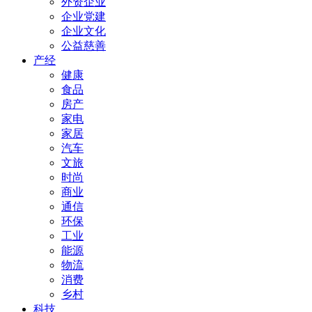
外资企业
企业党建
企业文化
公益慈善
产经
健康
食品
房产
家电
家居
汽车
文旅
时尚
商业
通信
环保
工业
能源
物流
消费
乡村
科技