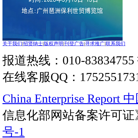
关于我们
|
招贤纳士
|
版权声明
|
刊登广告
|
寻求推广
|
联系我们
报道热线：010-83834755
在线客服QQ：175255173
China Enterprise Re
信息化部网站备案许可证
号-1