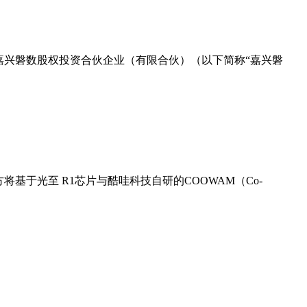
购嘉兴磐数股权投资合伙企业（有限合伙）（以下简称“嘉兴磐
基于光至 R1芯片与酷哇科技自研的COOWAM（Co-