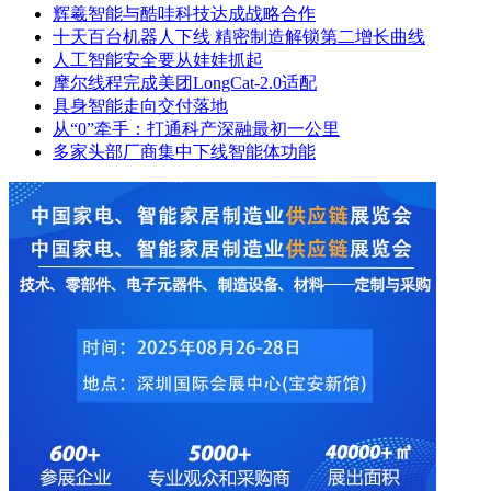
辉羲智能与酷哇科技达成战略合作
十天百台机器人下线 精密制造解锁第二增长曲线
人工智能安全要从娃娃抓起
摩尔线程完成美团LongCat-2.0适配
具身智能走向交付落地
从“0”牵手：打通科产深融最初一公里
多家头部厂商集中下线智能体功能