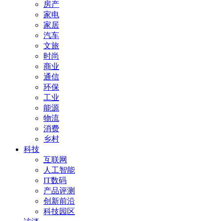
房产
家电
家居
汽车
文旅
时尚
商业
通信
环保
工业
能源
物流
消费
乡村
科技
互联网
人工智能
IT数码
产品评测
创新前沿
科技园区