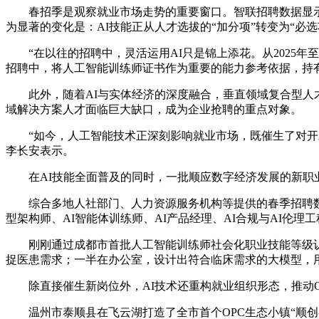
春招季是观察就业市场走势的重要窗口。智联招聘数据显示
为显著的变化是：AI技能正从人才选拔的“加分项”转变为“必选
“在以往的招聘中，灵活运用AI只是锦上添花。从2025
招聘中，将人工智能训练师证书作为重要的能力参考依据，持
此外，随着AI与实体经济的深度融合，垂直领域复合型人才
域解决方案人才面临巨大缺口，成为企业抢聘的重点对象。
“如今，人工智能技术正深刻影响就业市场，既催生了对
李长安表示。
在AI技能全面普及的同时，一批顺应数字经济发展的新职
综合多地人社部门、人力资源服务机构等提供的春季招聘数
型架构师、AI智能体训练师、AI产品经理、AI合规与AI
刚刚通过成都市首批人工智能训练师社会化职业技能等级
捉医患需求；一半在办公室，设计出符合临床需求的大模型，用A
除直接催生新岗位外，AI技术还重构就业组织形态，推动
温州市泰顺县在飞云湖打造了全市首个OPC生态小镇“顺创