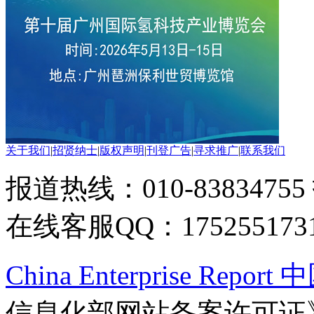
关于我们
|
招贤纳士
|
版权声明
|
刊登广告
|
寻求推广
|
联系我们
报道热线：010-83834755
在线客服QQ：175255173
China Enterprise Re
信息化部网站备案许可证