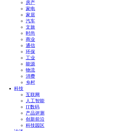
房产
家电
家居
汽车
文旅
时尚
商业
通信
环保
工业
能源
物流
消费
乡村
科技
互联网
人工智能
IT数码
产品评测
创新前沿
科技园区