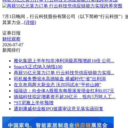
7月1日晚间，行云科技股份有限公司（以下简称“行云科技”）披露
其算力业...
[详细]
证券日报
财经观察
2026-07-07
新闻排行
雅化集团上半年扣非净利润最高预增超16倍 公司...
SpaceX正式纳入纳指100
再获55亿元算力订单 行云科技凭供应链能力实现...
司机服务费缩水高德输血 盛威时代“省”出利润
在京布局两大新业态 沃尔玛试水“平价山姆”
福瑞达：向全体A股股东每股派发现金红利0.057元
德福科技拟定增募资不超28亿元，投向5万吨人工...
*ST尼雅上半年预增
通则康威创业板IPO披露审议意见落实函回复