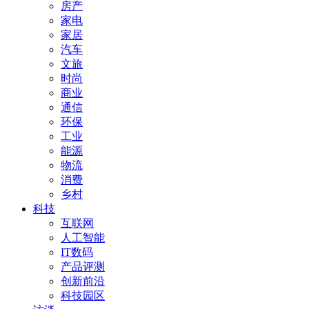
房产
家电
家居
汽车
文旅
时尚
商业
通信
环保
工业
能源
物流
消费
乡村
科技
互联网
人工智能
IT数码
产品评测
创新前沿
科技园区