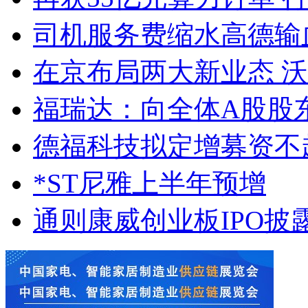
司机服务费缩水高德输血
在京布局两大新业态 沃
福瑞达：向全体A股股东
德福科技拟定增募资不超
*ST尼雅上半年预增
通则康威创业板IPO