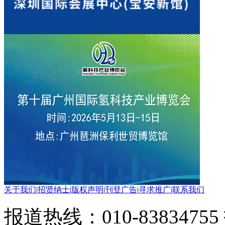
关于我们
|
招贤纳士
|
版权声明
|
刊登广告
|
寻求推广
|
联系我们
报道热线：010-83834755