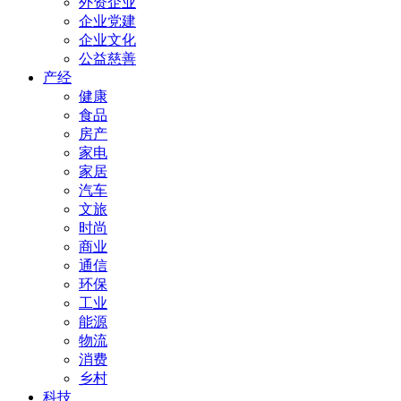
外资企业
企业党建
企业文化
公益慈善
产经
健康
食品
房产
家电
家居
汽车
文旅
时尚
商业
通信
环保
工业
能源
物流
消费
乡村
科技