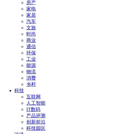
房产
家电
家居
汽车
文旅
时尚
商业
通信
环保
工业
能源
物流
消费
乡村
科技
互联网
人工智能
IT数码
产品评测
创新前沿
科技园区