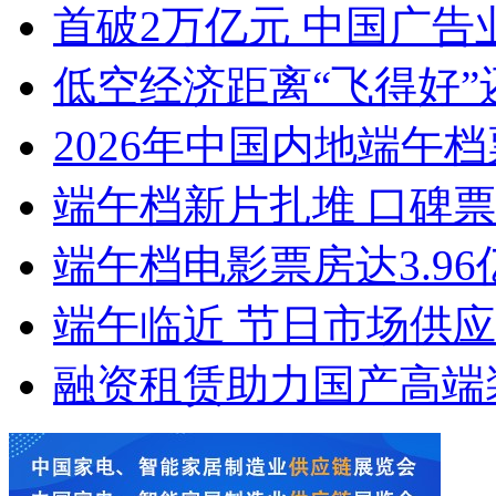
首破2万亿元 中国广告
低空经济距离“飞得好”
2026年中国内地端午档
端午档新片扎堆 口碑
端午档电影票房达3.96
端午临近 节日市场供
融资租赁助力国产高端