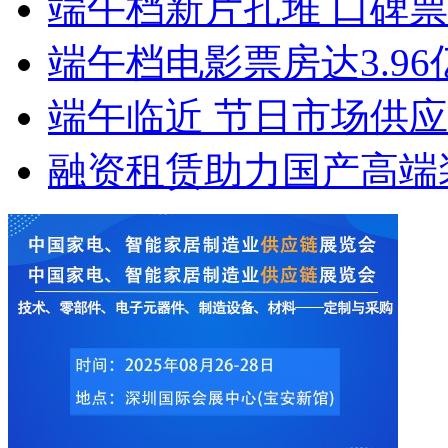
端午档新片扎堆 口碑
端午档电影票房达3.96
端午临近 节日市场供
融资租赁助力国产高端