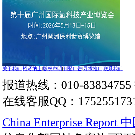
关于我们
|
招贤纳士
|
版权声明
|
刊登广告
|
寻求推广
|
联系我们
报道热线：010-83834755
在线客服QQ：175255173
China Enterprise Re