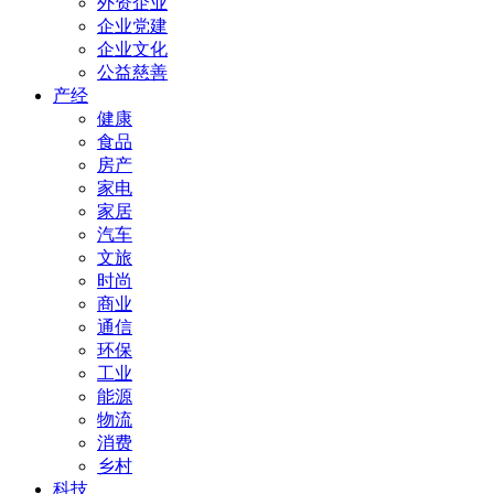
外资企业
企业党建
企业文化
公益慈善
产经
健康
食品
房产
家电
家居
汽车
文旅
时尚
商业
通信
环保
工业
能源
物流
消费
乡村
科技