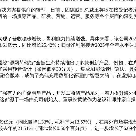
解决方案提供商的转型。日前，固德威副总裁王英歌在接受记者
历的一场贯穿产品、研发、营销、运营、服务等各个层面的深刻变
实现了营收稳步增长，盈利能力持续增强。具体来看，该公司2025年
3.61亿元，同比增长25.42%；归母净利润接近2025年全年水
围绕“源网荷储智”全链生态持续推出了多款创新产品。例如，在户用
了采用静音设计（噪音低至30分贝）、集成AI能源管理算法、具
融合版本，成为了光储充用数智化管理的“智慧大脑”，在虚拟
了强有力的户储明星产品，开发工商储产品系列，着力提升海外
而这都源于一场由公司创始人、董事长黄敏作为总设计师并亲自
9亿元（同比微降1.33%，毛利率为13.57%），在海外市场实现营
%），较去年的21.51%（同比增长0.56个百分点），进一步增长