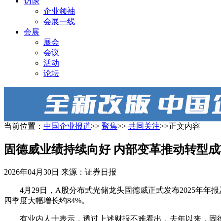
访谈
企业领袖
会展一线
会展
展会
会议
活动
论坛
当前位置：
中国企业报道
>>
聚焦
>>
共同关注
>>正文内容
固德威业绩持续向好 内部变革推动转型成
2026年04月30日
来源：证券日报
4月29日，A股分布式光储龙头固德威正式发布2025年年
四季度大幅增长约84%。
有业内人士表示，透过上述财报不难看出，去年以来，固