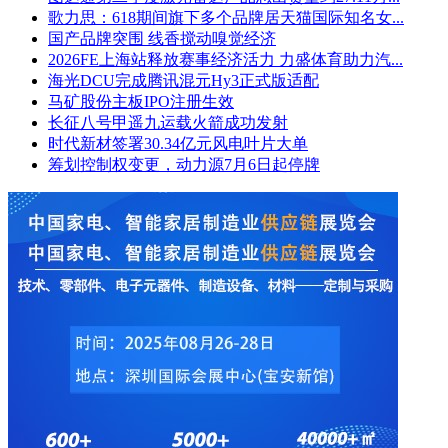
歌力思：618期间旗下多个品牌居天猫国际知名女...
国产品牌突围 线香搅动嗅觉经济
2026FE上海站释放赛事经济活力 力盛体育助力汽...
海光DCU完成腾讯混元Hy3正式版适配
马矿股份主板IPO注册生效
长征八号甲遥九运载火箭成功发射
时代新材签署30.34亿元风电叶片大单
筹划控制权变更，动力源7月6日起停牌