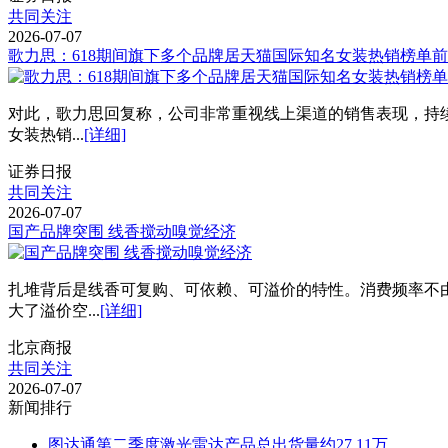
共同关注
2026-07-07
歌力思：618期间旗下多个品牌居天猫国际知名女装热销榜单
对此，歌力思回复称，公司非常重视线上渠道的销售表现，持续挖掘多平
女装热销...
[详细]
证券日报
共同关注
2026-07-07
国产品牌突围 线香搅动嗅觉经济
扎堆背后是线香可复购、可依赖、可溢价的特性。消费频率不
大了溢价空...
[详细]
北京商报
共同关注
2026-07-07
新闻排行
图达通第二季度激光雷达产品总出货量约27.11万...