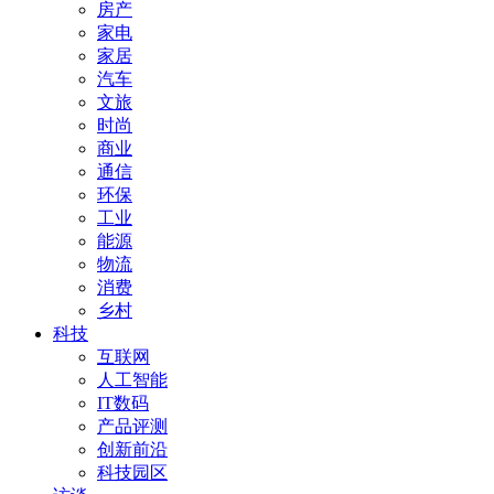
房产
家电
家居
汽车
文旅
时尚
商业
通信
环保
工业
能源
物流
消费
乡村
科技
互联网
人工智能
IT数码
产品评测
创新前沿
科技园区