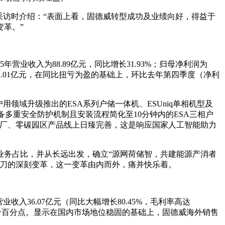
采访时介绍：“表面上看，固德威转型成功及业绩向好，得益于
革。”
营业收入为88.89亿元，同比增长31.93%；归母净利润为
平达1.01亿元，在同比扭亏为盈的基础上，环比去年第四季度（净利
领域升级推出的ESA系列户储一体机、ESUniq单相机型及
备多重安全防护机制且安装流程简化至10分钟内的ESA三相户
电厂、零碳园区产品线上日臻完善，这是响应国家人工智能助力
业务占比，并从长远出发，确立“源网荷储智，共建能源产消者
操刀的深刻变革，这一变革由内而外，痛并快乐着。
业收入36.07亿元（同比大幅增长80.45%，毛利率高达
了6.09个百分点。显示在国内市场地位稳固的基础上，固德威海外销售