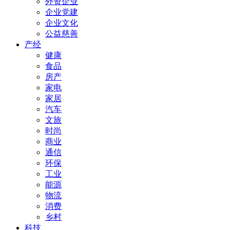
外资企业
企业党建
企业文化
公益慈善
产经
健康
食品
房产
家电
家居
汽车
文旅
时尚
商业
通信
环保
工业
能源
物流
消费
乡村
科技