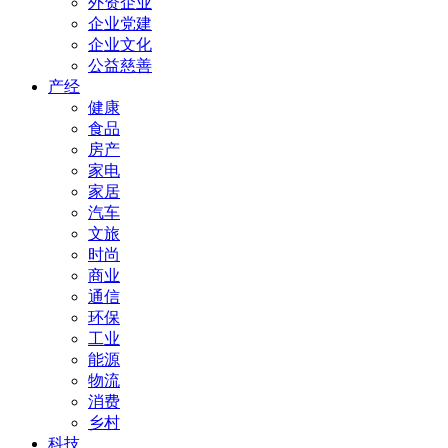
外资企业
企业党建
企业文化
公益慈善
产经
健康
食品
房产
家电
家居
汽车
文旅
时尚
商业
通信
环保
工业
能源
物流
消费
乡村
科技