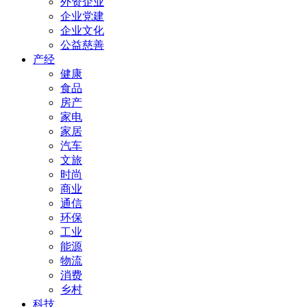
外资企业
企业党建
企业文化
公益慈善
产经
健康
食品
房产
家电
家居
汽车
文旅
时尚
商业
通信
环保
工业
能源
物流
消费
乡村
科技