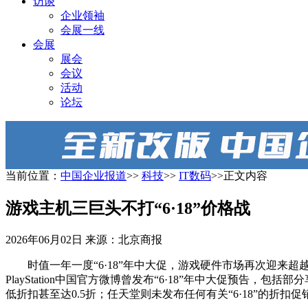
访谈
企业领袖
会展一线
会展
展会
会议
活动
论坛
当前位置：
中国企业报道
>>
科技
>>
IT数码
>>正文内容
游戏主机三巨头不打“6·18”价格战
2026年06月02日
来源：北京商报
时值一年一度“6·18”年中大促，游戏硬件市场再次迎
PlayStation中国官方微博曾发布“6·18”年中大促预告
低折扣甚至达0.5折；任天堂则未发布任何有关“6·18”的折扣促