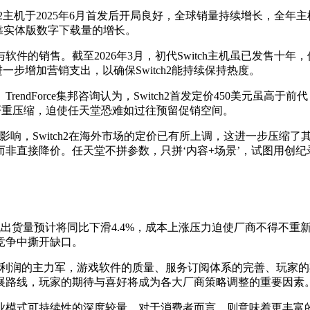
h2主机于2025年6月首发后开局良好，全球销量持续增长，全年主机销
依靠实体版数字下载量的增长。
销售。截至2026年3月，初代Switch主机虽已发售十年，但其
一步增加营销支出，以确保Switch2能持续保持热度。
ndForce集邦咨询认为，Switch2首发定价450美元虽高
被严重压缩，迫使任天堂恐难如过往预留促销空间。
，Switch2在海外市场的定价已有所上调，这进一步压缩了其
非直接降价。任天堂不拼参数，只拼‘内容+场景’，试图用创纪
球游戏主机出货量预计将同比下滑4.4%，成本上涨压力迫使厂商不
竞争中撕开缺口。
商利润的主力军，游戏软件的质量、服务订阅体系的完善、玩家
展路线，玩家的期待与喜好将成为各大厂商策略调整的重要因素。
业模式可持续性的深度较量。对于消费者而言，则意味着更丰富