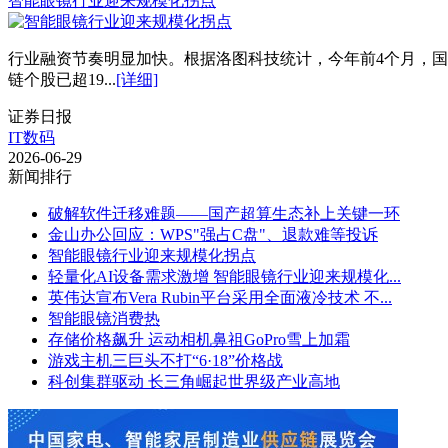
智能眼镜行业迎来规模化拐点
行业融资节奏明显加快。根据洛图科技统计，今年前4个月，国
链个股已超19...
[详细]
证券日报
IT数码
2026-06-29
新闻排行
破解软件迁移难题——国产超算生态补上关键一环
金山办公回应：WPS"强占C盘"、退款难等投诉
智能眼镜行业迎来规模化拐点
轻量化AI设备需求激增 智能眼镜行业迎来规模化...
英伟达宣布Vera Rubin平台采用全面液冷技术 不...
智能眼镜消费热
存储价格飙升 运动相机鼻祖GoPro雪上加霜
游戏主机三巨头不打“6·18”价格战
科创集群驱动 长三角崛起世界级产业高地