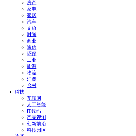
房产
家电
家居
汽车
文旅
时尚
商业
通信
环保
工业
能源
物流
消费
乡村
科技
互联网
人工智能
IT数码
产品评测
创新前沿
科技园区