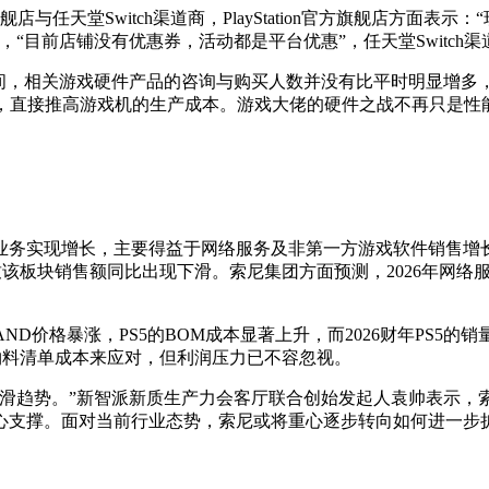
方旗舰店与任天堂Switch渠道商，PlayStation官方旗舰店
“目前店铺没有优惠券，活动都是平台优惠”，任天堂Switch
8’期间，相关游戏硬件产品的咨询与购买人数并没有比平时明显增
，直接推高游戏机的生产成本。游戏大佬的硬件之战不再只是性
务业务实现增长，主要得益于网络服务及非第一方游戏软件销售
该板块销售额同比出现下滑。索尼集团方面预测，2026年网络服
ND价格暴涨，PS5的BOM成本显著上升，而2026财年PS
物料清单成本来应对，但利润压力已不容忽视。
下滑趋势。”新智派新质生产力会客厅联合创始发起人袁帅表示，
心支撑。面对当前行业态势，索尼或将重心逐步转向如何进一步