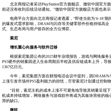
北京商报记者采访PlayStation官方旗舰店、微软中国官
前还没有收到后续活动通知。”微软中国官方旗舰店方面也表示，
电商平台方面向北京商报记者透露，“即使当前为‘6·1
的爆发式需求影响，DRAM与闪存等关键零部件价格持续高企
式、生态布局与用户留存的全方位博弈。
索尼
增长重心向服务与软件迁移
根据索尼集团公布的2025财年业绩报告，游戏与网络服
PS5硬件的销量因进入生命周期后半程及供应链成本上升，导致
1367亿日元。
今年，索尼集团方面在财报电话会议中提到，因DRAM/NA
上涨引发市场对PS5盈利能力的担忧，尽管索尼计划通过控制
“目前，索尼主机的成本上涨不可避免地导致其销量呈现
机成本持续增加，网络服务与游戏软件将成为其板块营收的核
滑的缺口。
微软