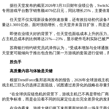
据任天堂发布的截至2026年3月31日财年业绩公告，Switc
专用游戏平台数字销售额4076亿日元，同比增长25%，主要
任天堂不仅实现新设备的快速放量，还有效拉动初代设备与软件的
量达1.3691亿份。面对强劲增长，任天堂并未盲目扩张，而是进
即便在业绩大好的背景下，任天堂也面临成本上升的压力。Tre
占主机总成本的比例将达21%—23%，显示硬件毛利实际已
苏商银行特约研究员武泽伟认为，“受成本增加与全球通胀影响
天堂更可能倾向于推出包含热门第一方游戏的套装进行促销，而
胜负手
高质量内容与体验是关键
根据TrendForce集邦咨询发布的报告，2026年全
戏主机三巨头仍选择正面迎战，试图通过差异化的战略在存量
“在全球供应链危机的背景下，游戏主机已不再是带给厂
的竞争标准，而是会沿着不同的玩家定位走出完全差异化的发
在业内看来，游戏大佬们接下来所要面对的是一场关于商