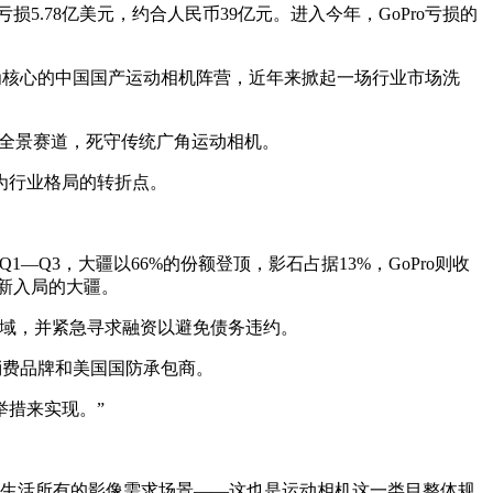
5.78亿美元，约合人民币39亿元。进入今年，GoPro亏损的
为核心的中国国产运动相机阵营，近年来掀起一场行业市场洗
全忽视全景赛道，死守传统广角运动相机。
也成为行业格局的转折点。
1—Q3，大疆以66%的份额登顶，影石占据13%，GoPro则收
及新入局的大疆。
领域，并紧急寻求融资以避免债务违约。
消费品牌和美国国防承包商。
举措来实现。”
透到生活所有的影像需求场景——这也是运动相机这一类目整体规