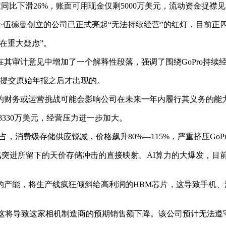
收同比下滑26%，账面可用现金仅剩5000万美元，流动资金捉
斯·伍德曼创立的公司已正式亮起“无法持续经营”的红灯，目前
在重大疑虑”。
其审计意见中增加了一个解释性段落，强调了围绕GoPro持续
2日提交原始年报之后才出现的。
财务或运营挑战可能会影响公司在未来一年内履行其义务的能力。受
损8330万美元，经营压力进一步加大。
，消费级存储供应锐减，价格飙升80%—115%，严重挤压GoP
狂飙突进所留下的天价存储冲击的直接映射。AI算力的大爆发，
的产能，将生产线疯狂倾斜给高利润的HBM芯片，这导致手机
少，这将导致这家相机制造商的预期销售额下降。该公司预计无法