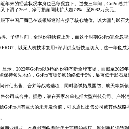
近年来的经营状况本身也已每况愈下。过去三年间，GoPro总共亏损
又下滑了26%，净亏损额同比扩大超73%，至8082万美元。
，但眼下中国厂商已在该领域逐渐占据了核心地位。以大疆与影石
凭借全景、防抖、子弹时间，全球份额快速上升，而这个时期GoPro完
GoPro HERO7，以无人机技术复用+深圳供应链快速切入，这一年
。
2022年GoPro以84%的份额垄断全球市场，而截至2025年Q
影石持续保持领先地位，GoPro市场份额始终低于5%，显著低于影石
聘请顾问评估出售、合并等战略选项，同时尝试拓展国防、航天等新
能出售公司或合并。据悉，潜在买家名单包括大型科技公司、户外
相信GoPro拥有巨大的未开发价值，可以通过出售公司或其他战略
实。
司”这种商业模式，本身就面临着时代大环境的挤压。智能手机渗