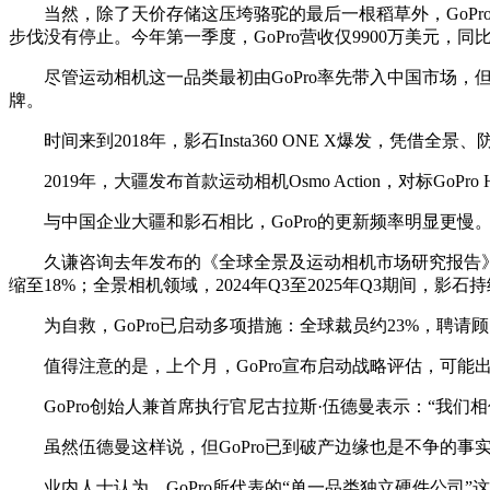
当然，除了天价存储这压垮骆驼的最后一根稻草外，GoPro
步伐没有停止。今年第一季度，GoPro营收仅9900万美元，同比
尽管运动相机这一品类最初由GoPro率先带入中国市场
牌。
时间来到2018年，影石Insta360 ONE X爆发，
2019年，大疆发布首款运动相机Osmo Action，对标
与中国企业大疆和影石相比，GoPro的更新频率明显更慢
久谦咨询去年发布的《全球全景及运动相机市场研究报告》显示，
缩至18%；全景相机领域，2024年Q3至2025年Q3期间，
为自救，GoPro已启动多项措施：全球裁员约23%，
值得注意的是，上个月，GoPro宣布启动战略评估，可
GoPro创始人兼首席执行官尼古拉斯·伍德曼表示：“我们
虽然伍德曼这样说，但GoPro已到破产边缘也是不争的事
业内人士认为，GoPro所代表的“单一品类独立硬件公