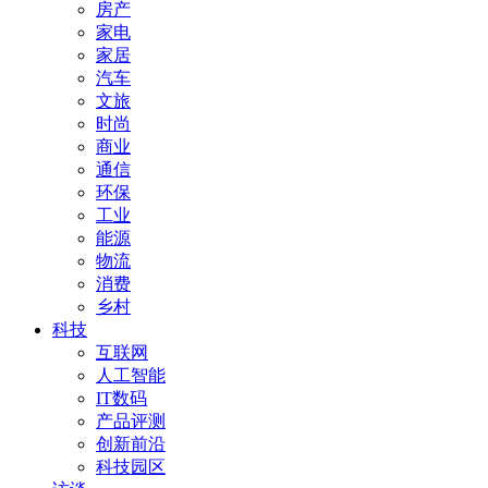
房产
家电
家居
汽车
文旅
时尚
商业
通信
环保
工业
能源
物流
消费
乡村
科技
互联网
人工智能
IT数码
产品评测
创新前沿
科技园区