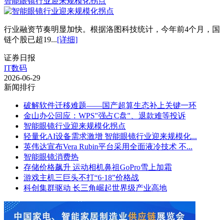
智能眼镜行业迎来规模化拐点
行业融资节奏明显加快。根据洛图科技统计，今年前4个月，国
链个股已超19...
[详细]
证券日报
IT数码
2026-06-29
新闻排行
破解软件迁移难题——国产超算生态补上关键一环
金山办公回应：WPS"强占C盘"、退款难等投诉
智能眼镜行业迎来规模化拐点
轻量化AI设备需求激增 智能眼镜行业迎来规模化...
英伟达宣布Vera Rubin平台采用全面液冷技术 不...
智能眼镜消费热
存储价格飙升 运动相机鼻祖GoPro雪上加霜
游戏主机三巨头不打“6·18”价格战
科创集群驱动 长三角崛起世界级产业高地