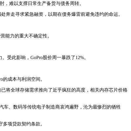
襟见肘，难以支撑日常生产备货与债务周转。
正四处奔走寻求紧急融资，以期在债务爆雷前避免违约的命运。
经营能力的重大不确定性。
此影响，GoPro股价周一暴跌了12%。
ro的成本与利润空间。
目前已将全球存储需求推向了近乎疯狂的高度，相关内存芯片价格
、汽车、数码等传统电子制造商哀鸿遍野，沦为最惨烈的牺牲
遵守多项贷款契约条款。