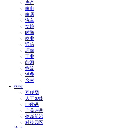
房产
家电
家居
汽车
文旅
时尚
商业
通信
环保
工业
能源
物流
消费
乡村
科技
互联网
人工智能
IT数码
产品评测
创新前沿
科技园区