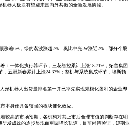
形机器人板块有望迎来国内外共振的全新发展阶段。
顿涨逾6%，绿的谐波涨超2%，奥比中光-W涨近2%，部分个股
著：一体化执行器环节，三花智控累计上涨18.71%，拓普集团
环节，五洲新春累计上涨24.37%；整机与系统集成环节，埃斯顿
全球人形机器人出货量排名第一并已率先实现规模化盈利的企业即
上市本身便具备较强的板块催化效应。
应着较高的市场预期，各机构对其上市后合理市值的判断存在明
随研发成效的逐步显现而重回增长轨道，目前尚待验证，短期业