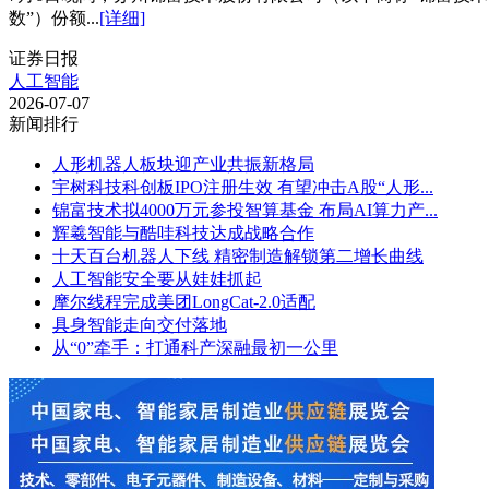
数”）份额...
[详细]
证券日报
人工智能
2026-07-07
新闻排行
人形机器人板块迎产业共振新格局
宇树科技科创板IPO注册生效 有望冲击A股“人形...
锦富技术拟4000万元参投智算基金 布局AI算力产...
辉羲智能与酷哇科技达成战略合作
十天百台机器人下线 精密制造解锁第二增长曲线
人工智能安全要从娃娃抓起
摩尔线程完成美团LongCat-2.0适配
具身智能走向交付落地
从“0”牵手：打通科产深融最初一公里