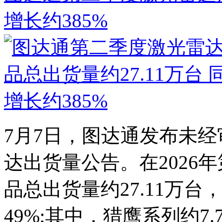
增长约385%
7月7日，图达通发布未经
达出货量公告。在2026
品总出货量约27.11万台
49%;其中，猎鹰系列约7.7