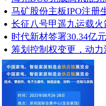
马矿股份主板IPO注册
长征八号甲遥九运载火
时代新材签署30.34
筹划控制权变更，动力