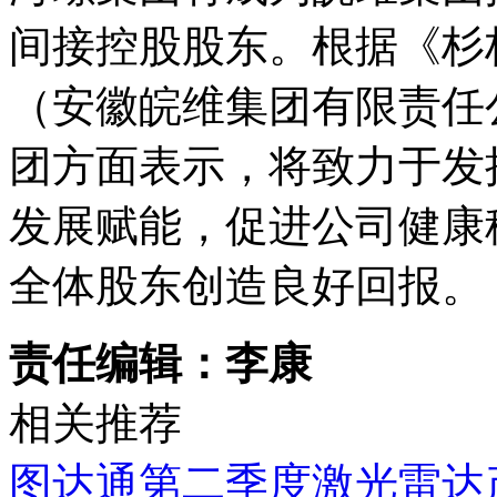
间接控股股东。根据《杉
（安徽皖维集团有限责任
团方面表示，将致力于发
发展赋能，促进公司健康
全体股东创造良好回报。
责任编辑：李康
相关推荐
图达通第二季度激光雷达产