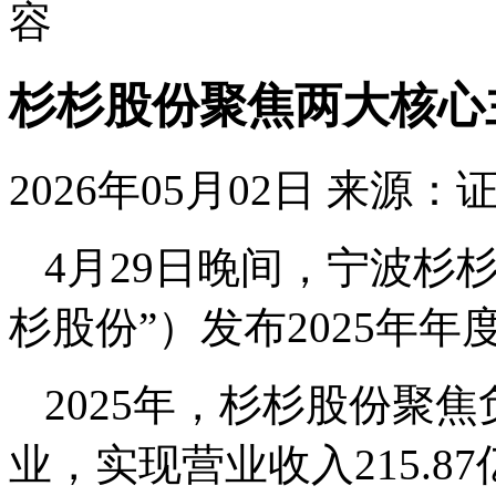
容
杉杉股份聚焦两大核心主
2026年05月02日
来源：
4月29日晚间，宁波杉
杉股份”）发布2025年年
2025年，杉杉股份聚
业，实现营业收入215.87