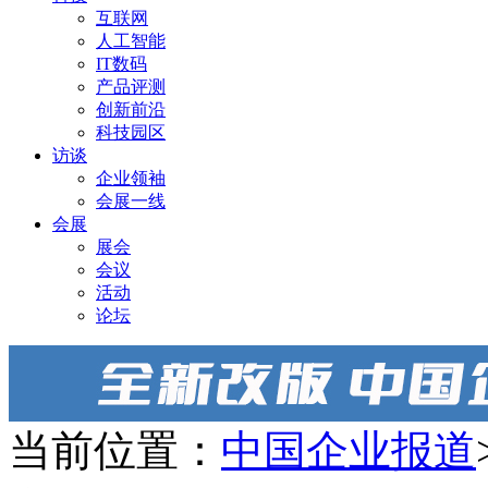
互联网
人工智能
IT数码
产品评测
创新前沿
科技园区
访谈
企业领袖
会展一线
会展
展会
会议
活动
论坛
当前位置：
中国企业报道