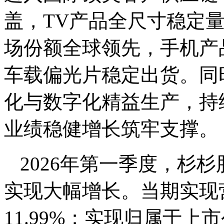
盖，TV产品全尺寸稳定
场份额全球领先，手机产
车载偏光片稳定出货。同
化与数字化精益生产，持
业绩稳健增长筑牢支撑。
2026年第一季度，杉
实现大幅增长。当期实现营
11.99%；实现归属于上