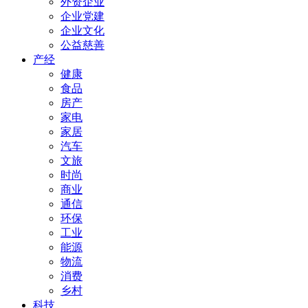
外资企业
企业党建
企业文化
公益慈善
产经
健康
食品
房产
家电
家居
汽车
文旅
时尚
商业
通信
环保
工业
能源
物流
消费
乡村
科技