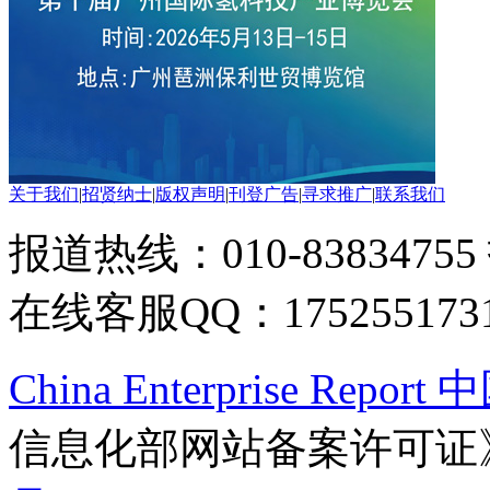
关于我们
|
招贤纳士
|
版权声明
|
刊登广告
|
寻求推广
|
联系我们
报道热线：010-83834755
在线客服QQ：175255173
China Enterprise Re
信息化部网站备案许可证